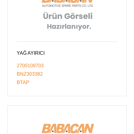
YAĞ AYIRICI
2700109703
BNZ303382
BTAP