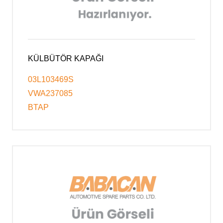
KÜLBÜTÖR KAPAĞI
03L103469S
VWA237085
BTAP