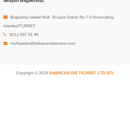
İletişim Bilgilerimiz
Boğazköy İstiklal Mah. Erciyes Sokak No:7-9 Arnavutköy-
İstanbul/TURKEY
0212 597 91 99
muhasebe@babacandisticaret.com
Copyright © 2024
BABACAN DIS TICARET LTD.STI.