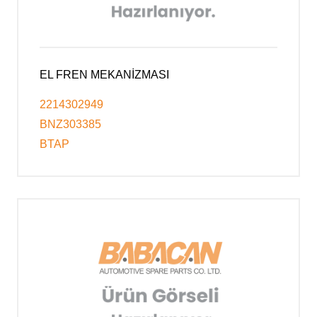
EL FREN MEKANİZMASI
2214302949
BNZ303385
BTAP