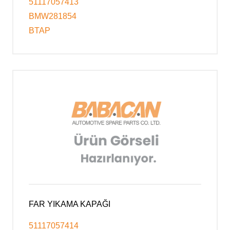
51117057413
BMW281854
BTAP
FAR YIKAMA KAPAĞI
51117057414