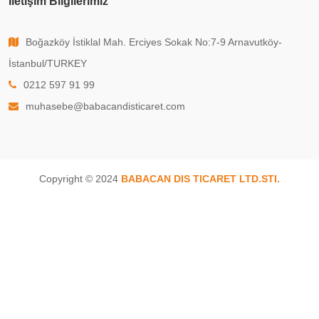
İletişim Bilgilerimiz
Boğazköy İstiklal Mah. Erciyes Sokak No:7-9 Arnavutköy-
İstanbul/TURKEY
0212 597 91 99
muhasebe@babacandisticaret.com
Copyright © 2024
BABACAN DIS TICARET LTD.STI.