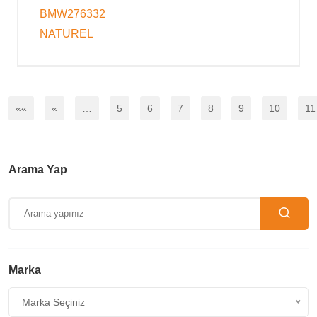
BMW276332
NATUREL
««
«
…
5
6
7
8
9
10
11
Arama Yap
Marka
Marka Seçiniz