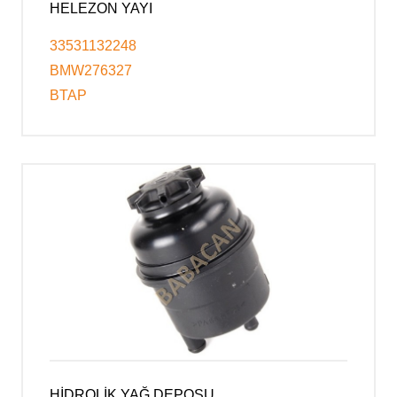
HELEZON YAYI
33531132248
BMW276327
BTAP
HİDROLİK YAĞ DEPOSU