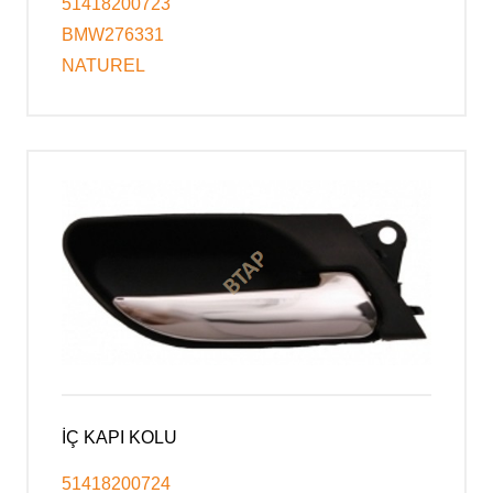
51418200723
BMW276331
NATUREL
İÇ KAPI KOLU
51418200724