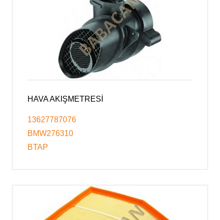
HAVA AKIŞMETRESİ
13627787076
BMW276310
BTAP