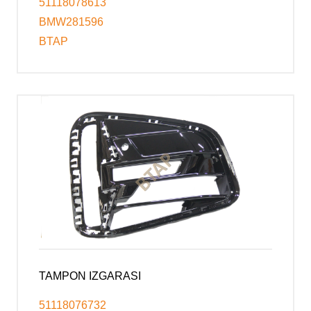
51118078613
BMW281596
BTAP
TAMPON IZGARASI
51118076732