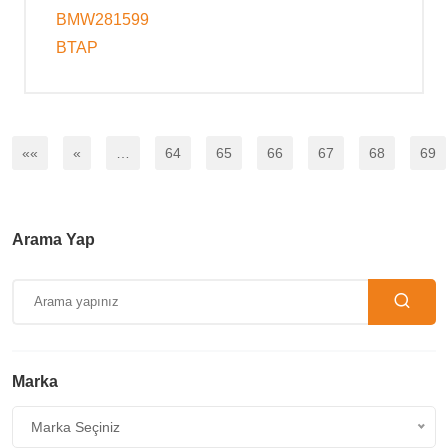
BMW281599
BTAP
««
«
…
64
65
66
67
68
69
Arama Yap
Marka
Marka Seçiniz