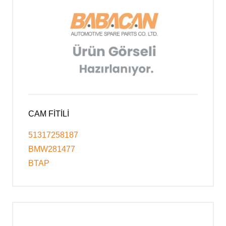
CAM FİTİLİ
51317258187
BMW281477
BTAP