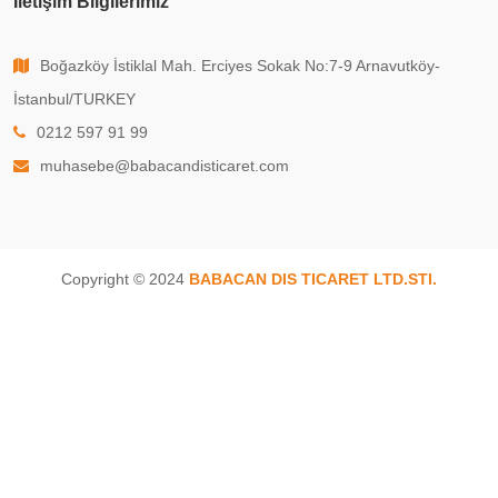
İletişim Bilgilerimiz
Boğazköy İstiklal Mah. Erciyes Sokak No:7-9 Arnavutköy-
İstanbul/TURKEY
0212 597 91 99
muhasebe@babacandisticaret.com
Copyright © 2024
BABACAN DIS TICARET LTD.STI.