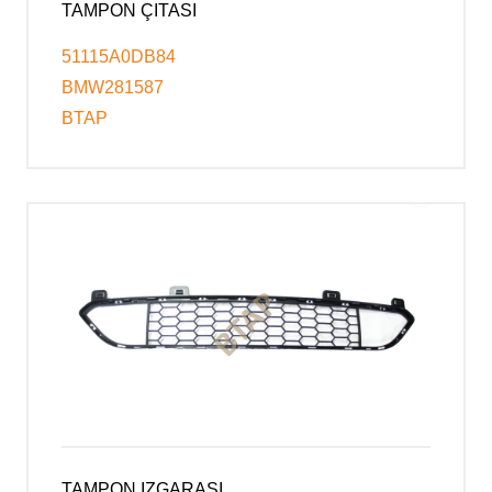
TAMPON ÇITASI
51115A0DB84
BMW281587
BTAP
TAMPON IZGARASI