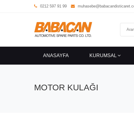
0212 597 91 99
muhasebe@babacandisticaret.
ANASAYFA
KURUMSAL
MOTOR KULAĞI