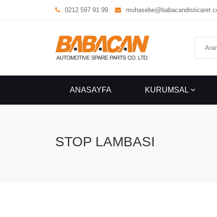
0212 597 91 99
muhasebe@babacandisticaret.
ANASAYFA
KURUMSAL
STOP LAMBASI