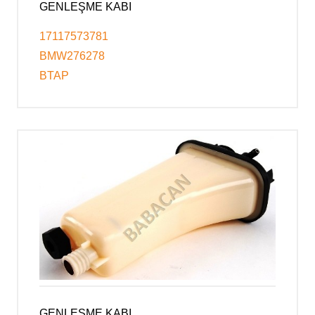
GENLEŞME KABI
17117573781
BMW276278
BTAP
GENLEŞME KABI