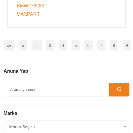
BMW276283
MAXPART
««
«
…
3
4
5
6
7
8
9
Arama Yap
Marka
Marka Seçiniz