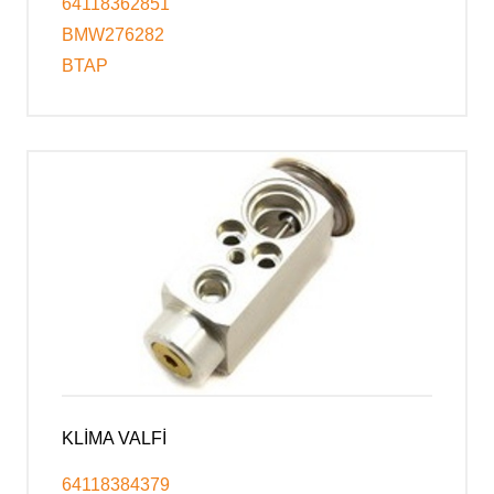
64118362851
BMW276282
BTAP
KLİMA VALFİ
64118384379