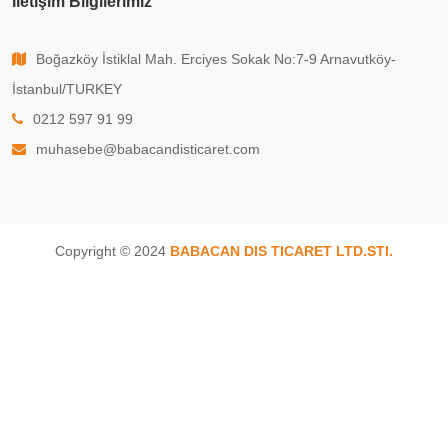
İletişim Bilgilerimiz
Boğazköy İstiklal Mah. Erciyes Sokak No:7-9 Arnavutköy-
İstanbul/TURKEY
0212 597 91 99
muhasebe@babacandisticaret.com
Copyright © 2024
BABACAN DIS TICARET LTD.STI.