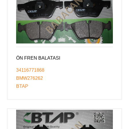
ÖN FREN BALATASI
34116771868
BMW276262
BTAP