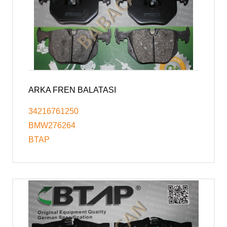
ARKA FREN BALATASI
34216761250
BMW276264
BTAP