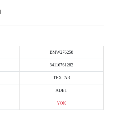
I
BMW276258
34116761282
TEXTAR
ADET
YOK