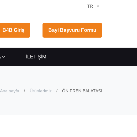
TR
B4B Giriş
Bayi Başvuru Formu
A
İLETİŞİM
Ana sayfa
Ürünlerimiz
ÖN FREN BALATASI