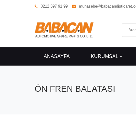
0212 597 91 99
muhasebe@babacandisticaret.
ANASAYFA
KURUMSAL
ÖN FREN BALATASI