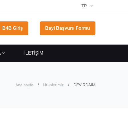
TR
B4B Giriş
Bayi Başvuru Formu
A
İLETİŞİM
Ana sayfa
Ürünlerimiz
DEVİRDAIM