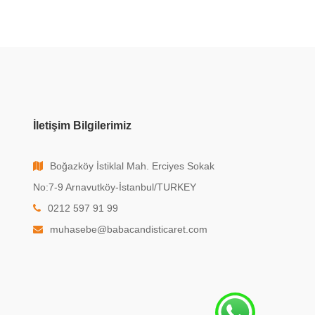
İletişim Bilgilerimiz
Boğazköy İstiklal Mah. Erciyes Sokak
No:7-9 Arnavutköy-İstanbul/TURKEY
0212 597 91 99
muhasebe@babacandisticaret.com