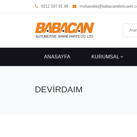
0212 597 91 99
muhasebe@babacandisticaret.
ANASAYFA
KURUMSAL
DEVİRDAIM