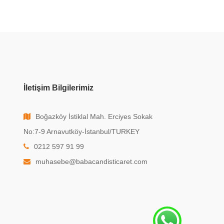
İletişim Bilgilerimiz
Boğazköy İstiklal Mah. Erciyes Sokak
No:7-9 Arnavutköy-İstanbul/TURKEY
0212 597 91 99
muhasebe@babacandisticaret.com