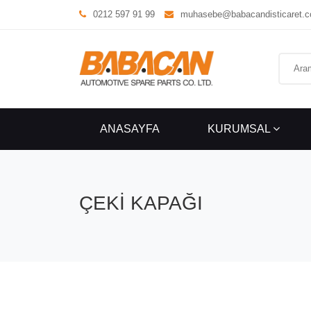
0212 597 91 99
muhasebe@babacandisticaret.
ANASAYFA
KURUMSAL
ÇEKİ KAPAĞI